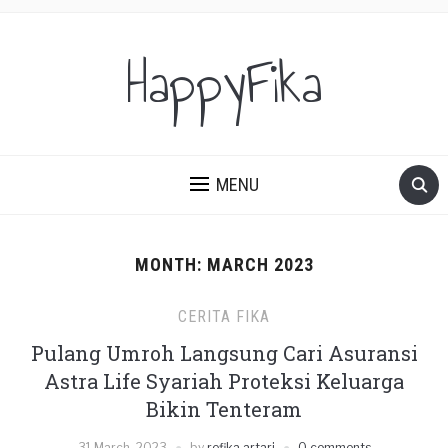
HappyFika
MENU
MONTH:
MARCH 2023
CERITA FIKA
Pulang Umroh Langsung Cari Asuransi
Astra Life Syariah Proteksi Keluarga
Bikin Tenteram
31 March, 2023
by
refika artari
0 comments