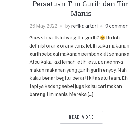
Persatuan Tim Gurih dan Ti
Manis
26 May, 2022
by
refika artari
0 commen
Gaes siapa disini yang tim gurih?
Itu loh
definisi orang orang yang lebih suka makana
gurih sebagai makanan pembangkit semanga
Atau kalau lagi lemah letih lesu, pengennya
makan makanan yang gurih gurih enyoy. Nah
kalau benar begitu, berarti kita satu team. Eh
tapi ya kadang sebel juga kalau cari makan
bareng tim manis. Mereka […]
READ MORE