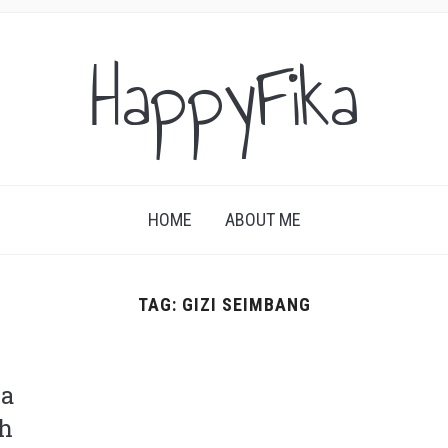
HappyFika
HOME
ABOUT ME
TAG:
GIZI SEIMBANG
la
h