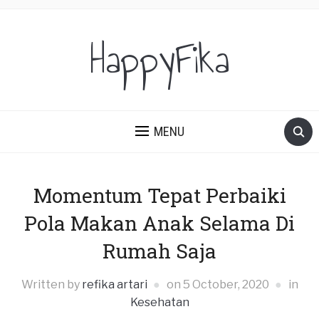
HappyFika
MENU
Momentum Tepat Perbaiki
Pola Makan Anak Selama Di
Rumah Saja
Written by
refika artari
on
5 October, 2020
in
Kesehatan