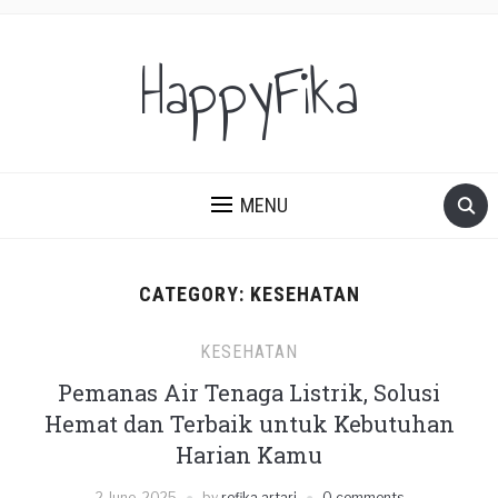
HappyFika
MENU
CATEGORY:
KESEHATAN
KESEHATAN
Pemanas Air Tenaga Listrik, Solusi
Hemat dan Terbaik untuk Kebutuhan
Harian Kamu
2 June, 2025
by
refika artari
0 comments