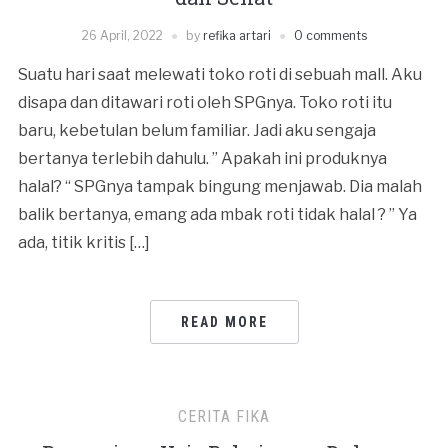
26 April, 2022
by
refika artari
0 comments
Suatu hari saat melewati toko roti di sebuah mall. Aku
disapa dan ditawari roti oleh SPGnya. Toko roti itu
baru, kebetulan belum familiar. Jadi aku sengaja
bertanya terlebih dahulu. ” Apakah ini produknya
halal? “ SPGnya tampak bingung menjawab. Dia malah
balik bertanya, emang ada mbak roti tidak halal ? ” Ya
ada, titik kritis […]
READ MORE
CERITA FIKA