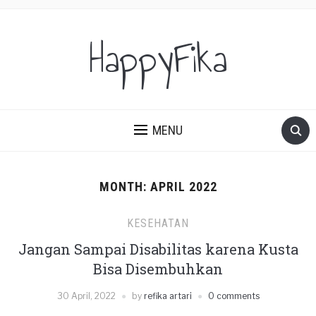
HappyFika
MENU
MONTH:
APRIL 2022
KESEHATAN
Jangan Sampai Disabilitas karena Kusta
Bisa Disembuhkan
30 April, 2022
by
refika artari
0 comments