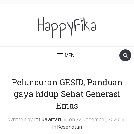
HappyFika
MENU
Peluncuran GESID, Panduan
gaya hidup Sehat Generasi
Emas
Written by
refika artari
on
22 December, 2020
in
Kesehatan