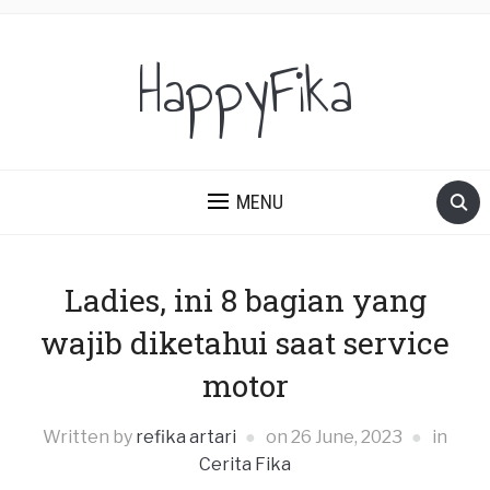
HappyFika
MENU
Ladies, ini 8 bagian yang
wajib diketahui saat service
motor
Written by
refika artari
on
26 June, 2023
in
Cerita Fika