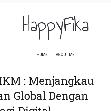
HappyFika
HOME
ABOUT ME
KM : Menjangkau
an Global Dengan
gi Digital