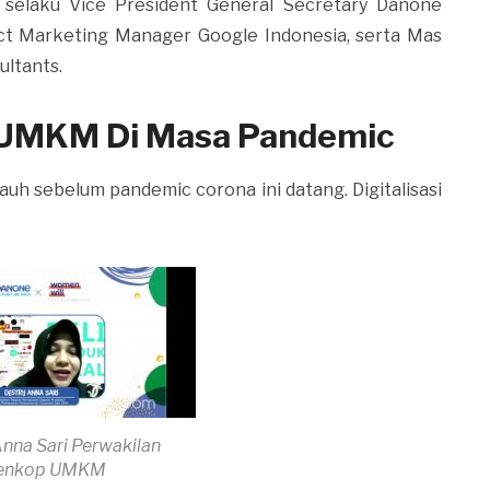
 selaku Vice President General Secretary Danone
ct Marketing Manager Google Indonesia, serta Mas
ultants.
i UMKM Di Masa Pandemic
auh sebelum pandemic corona ini datang. Digitalisasi
Anna Sari Perwakilan
enkop UMKM