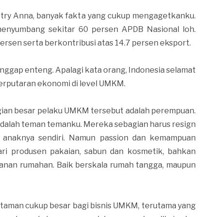
estry Anna, banyak fakta yang cukup mengagetkanku.
menyumbang sekitar 60 persen APDB Nasional loh.
ersen serta berkontribusi atas 14.7 persen eksport.
nggap enteng. Apalagi kata orang, Indonesia selamat
 perputaran ekonomi di level UMKM.
bagian besar pelaku UMKM tersebut adalah perempuan.
 adalah teman temanku. Mereka sebagian harus resign
h anaknya sendiri. Namun passion dan kemampuan
ari produsen pakaian, sabun dan kosmetik, bahkan
akanan rumahan. Baik berskala rumah tangga, maupun
taman cukup besar bagi bisnis UMKM, terutama yang