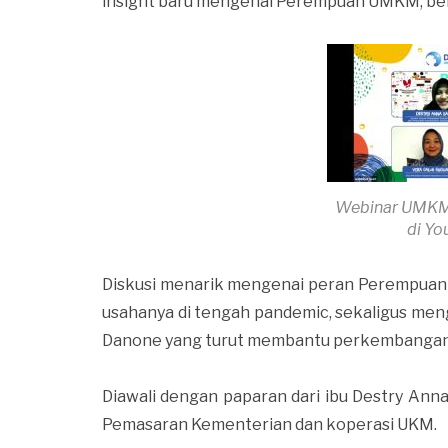
insight baru mengenai Perempuan UMKM, ber
Webinar UMKM 
di Y
Diskusi menarik mengenai peran Perempua
usahanya di tengah pandemic, sekaligus men
Danone yang turut membantu perkembanga
Diawali dengan paparan dari ibu Destry Ann
Pemasaran Kementerian dan koperasi UKM.