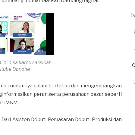
kembang memanfaatkan teknologi digital.
D
ini bisa kamu saksikan
C
outube Danone
n dan umkmnya dalam bertahan dan mengembangkan
ginformasikan peran serta perusahaan besar seperti
n UMKM.
a Dari Asisten Deputi Pemasaran Deputi Produksi dan