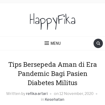
HappyFika
MENU
Tips Bersepeda Aman di Era
Pandemic Bagi Pasien
Diabetes Militus
Written by
refika artari
on
12 November, 2020
in
Kesehatan